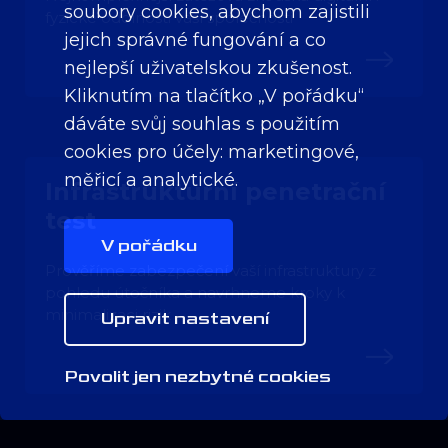
soubory cookies, abychom zajistili
fyzické odolnosti vaší společnosti
jejich správné fungování a co
nejlepší uživatelskou zkušenost.
Kliknutím na tlačítko „V pořádku“
dáváte svůj souhlas s použitím
cookies pro účely:
marketingové,
měřicí a analytické
.
Infrastrukturní penetrační
test
V pořádku
Prověříme zabezpečení vaší infrastruktury z
pohledu útočníka a navrhneme kroky k
minimalizaci rizik
Upravit nastavení
Povolit jen nezbytné cookies