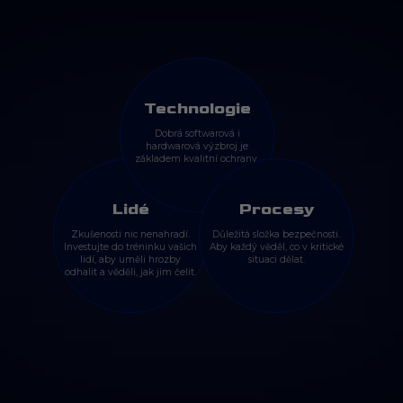
Technologie
Dobrá softwarová i
hardwarová výzbroj je
základem kvalitní ochrany.
Lidé
Procesy
Zkušenosti nic nenahradí.
Důležitá složka bezpečnosti.
Investujte do tréninku vašich
Aby každý věděl, co v kritické
lidí, aby uměli hrozby
situaci dělat.
odhalit a věděli, jak jim čelit.