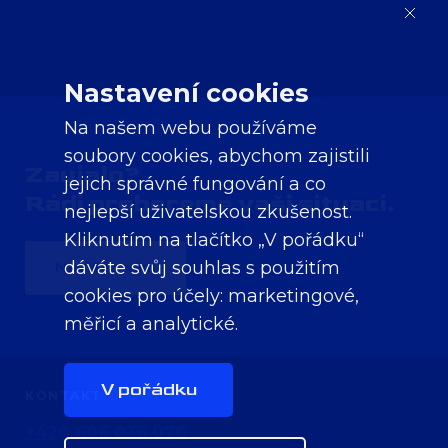
Nastavení cookies
Na našem webu používáme
soubory cookies, abychom zajistili
Zaujalo?
jejich správné fungování a co
Rádi probereme vaši situaci.
nejlepší uživatelskou zkušenost.
Kliknutím na tlačítko „V pořádku“
dáváte svůj souhlas s použitím
Napište nám
cookies pro účely:
marketingové,
měřicí a analytické
.
V pořádku
KONTAKT
+420 606 036 070