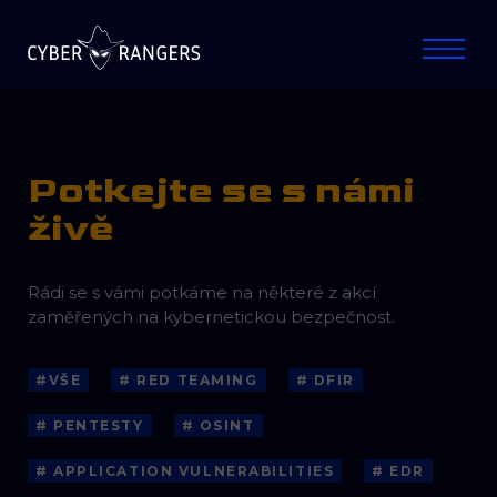
Potkejte se s námi
živě
Rádi se s vámi potkáme na některé z akcí
zaměřených na kybernetickou bezpečnost.
#VŠE
# RED TEAMING
# DFIR
# PENTESTY
# OSINT
# APPLICATION VULNERABILITIES
# EDR