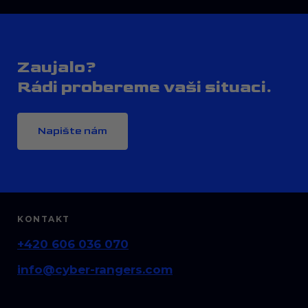
Zaujalo?
Rádi probereme vaši situaci.
Napište nám
KONTAKT
+420 606 036 070
info@cyber-rangers.com