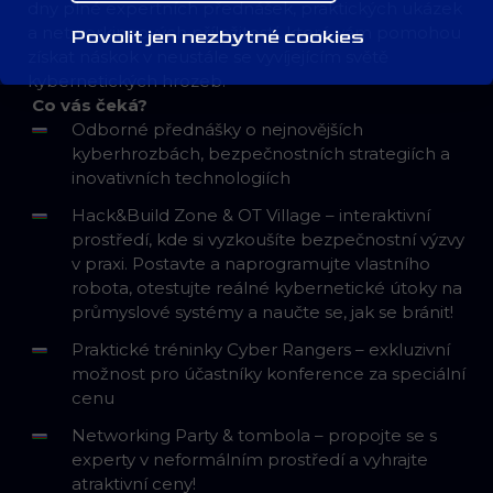
dny plné expertních přednášek, praktických ukázek
a networkingových příležitostí, které vám pomohou
Povolit jen nezbytné cookies
získat náskok v neustále se vyvíjejícím světě
kybernetických hrozeb.
Co vás čeká?
Odborné přednášky o nejnovějších
kyberhrozbách, bezpečnostních strategiích a
inovativních technologiích
Hack&Build Zone & OT Village – interaktivní
prostředí, kde si vyzkoušíte bezpečnostní výzvy
v praxi. Postavte a naprogramujte vlastního
robota, otestujte reálné kybernetické útoky na
průmyslové systémy a naučte se, jak se bránit!
Praktické tréninky Cyber Rangers – exkluzivní
možnost pro účastníky konference za speciální
cenu
Networking Party & tombola – propojte se s
experty v neformálním prostředí a vyhrajte
atraktivní ceny!