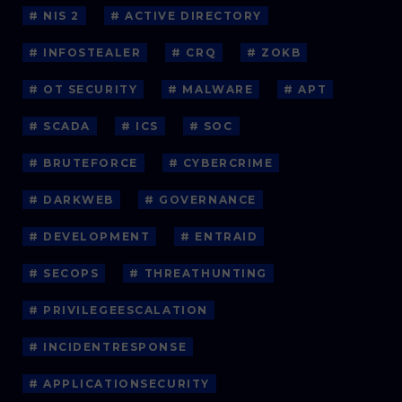
# NIS 2
# ACTIVE DIRECTORY
# INFOSTEALER
# CRQ
# ZOKB
# OT SECURITY
# MALWARE
# APT
# SCADA
# ICS
# SOC
# BRUTEFORCE
# CYBERCRIME
# DARKWEB
# GOVERNANCE
# DEVELOPMENT
# ENTRAID
# SECOPS
# THREATHUNTING
# PRIVILEGEESCALATION
# INCIDENTRESPONSE
# APPLICATIONSECURITY