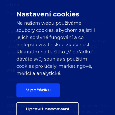
MÍSTO
Nastavení cookies
Praha
Na našem webu používáme
soubory cookies, abychom zajistili
URČĚNO PRO
jejich správné fungování a co
manažery, hackery, bezpečnostní specialisty,
nejlepší uživatelskou zkušenost.
členy cyber security týmu, analytiky v SOC
Kliknutím na tlačítko „V pořádku“
týmu
dáváte svůj souhlas s použitím
cookies pro účely:
marketingové,
WEB AKCE
měřicí a analytické
.
www.cyb3r-days.com
V pořádku
ANOTACE
CYB3R DAYS 2025
- 7. ročník konference o etickém
Upravit nastavení
hackingu a kybernetické bezpečnosti je tady! Dva