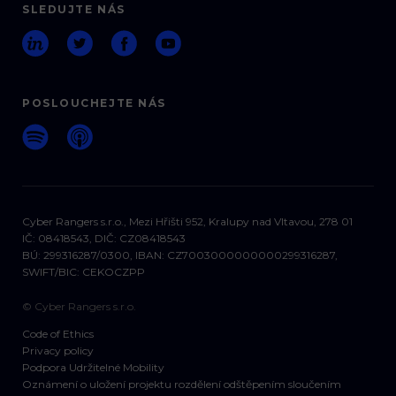
SLEDUJTE NÁS
POSLOUCHEJTE NÁS
Cyber Rangers s.r.o., Mezi Hřišti 952, Kralupy nad Vltavou, 278 01
IČ: 08418543, DIČ: CZ08418543
BÚ: 299316287/0300, IBAN: CZ7003000000000299316287,
SWIFT/BIC: CEKOCZPP
© Cyber Rangers s.r.o.
Code of Ethics
Privacy policy
Podpora Udržitelné Mobility
Oznámení o uložení projektu rozdělení odštěpením sloučením