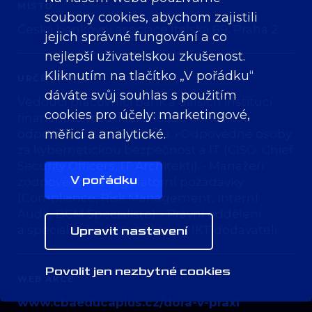
MÍSTO
soubory cookies, abychom zajistili
Česká bankovní asociace Italská 69, Praha 2
jejich správné fungování a co
nejlepší uživatelskou zkušenost.
Kliknutím na tlačítko „V pořádku“
URČĚNO PRO
dáváte svůj souhlas s použitím
Vedoucí pracovníci bank a dalších institucí
cookies pro účely:
marketingové,
finančního trhu, kteří nesou konečnou
odpovědnost za IKT rizika. • Odpovědné osoby
měřicí a analytické
.
za kybernetickou bezpečnost a IT (CISO, Chief
Security Officers, IT Architekti). • Manažeři
V pořádku
zodpovědní za regulatorní požadavky
(Compliance, Risk Management, Interní
Audit, BCM Specialisté). • Právní oddělení
a specialisté na kontraktaci s IKT dodavateli.
Upravit nastavení
Povolit jen nezbytné cookies
WEB AKCE
www.cbaeducaplus.cz/dora-v-praxi