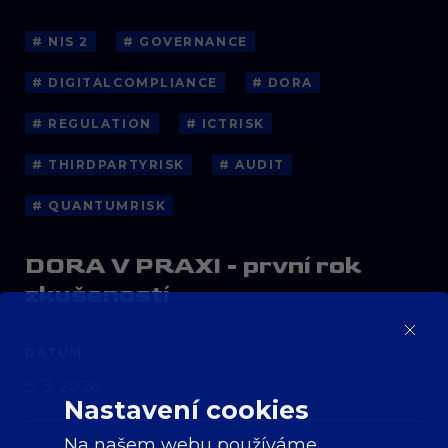
# NIS 2
# GOVERNANCE
# DIGITALCOMPLIANCE
# DORA
# REGULATION
# ICTRISK
# THIRDPARTYRISK
# AUDIT
# QUANTUMRISK
DORA V PRAXI - první rok
zkušeností
DATUM
5. 3. 2026
Nastavení cookies
Na našem webu používáme