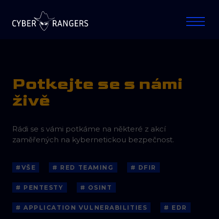
Potkejte se s námi
živě
Rádi se s vámi potkáme na některé z akcí
zaměřených na kybernetickou bezpečnost.
#VŠE
# RED TEAMING
# DFIR
# PENTESTY
# OSINT
# APPLICATION VULNERABILITIES
# EDR