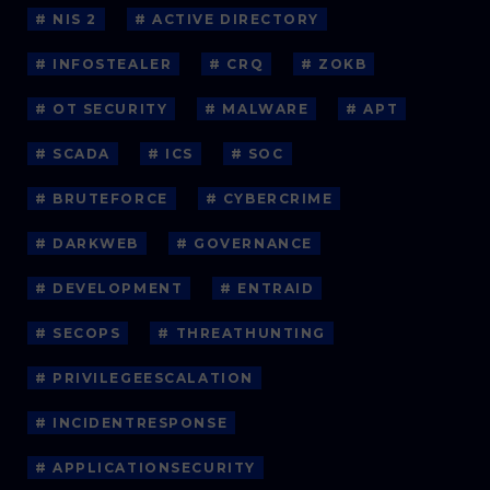
# NIS 2
# ACTIVE DIRECTORY
# INFOSTEALER
# CRQ
# ZOKB
# OT SECURITY
# MALWARE
# APT
# SCADA
# ICS
# SOC
# BRUTEFORCE
# CYBERCRIME
# DARKWEB
# GOVERNANCE
# DEVELOPMENT
# ENTRAID
# SECOPS
# THREATHUNTING
# PRIVILEGEESCALATION
# INCIDENTRESPONSE
# APPLICATIONSECURITY