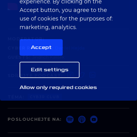
experience. By clicking on the
Accept button, you agree to the
use of cookies for the purposes of:
marketing, analytics
.
MODERATOR:
Accept
CYBER RANGERS:
Daniel Hejda
GUESTS:
Jindřich Kalíšek
Edit settings
SDÍLEJTE PODCAST:
Allow only required cookies
TÉMA:
CYB3R CLUB
POSLOUCHEJTE NA: