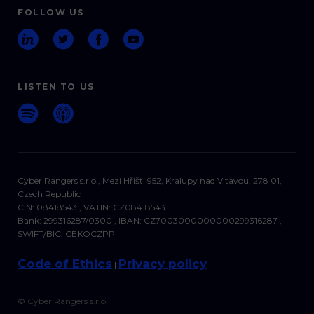
FOLLOW US
LISTEN TO US
Cyber Rangers s.r.o., Mezi Hřišti 952, Kralupy nad Vltavou, 278 01,
Czech Republic
CIN: 08418543 , VATIN: CZ08418543
Bank: 299316287/0300 , IBAN: CZ7003000000000299316287 ,
SWIFT/BIC: CEKOCZPP
Code of Ethics
Privacy policy
|
© Cyber Rangers s.r.o.