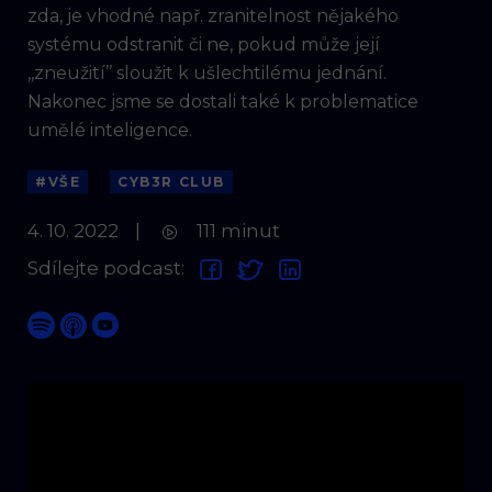
zda, je vhodné např. zranitelnost nějakého
systému odstranit či ne, pokud může její
,,zneužití’’ sloužit k ušlechtilému jednání.
Nakonec jsme se dostali také k problematice
umělé inteligence.
#VŠE
CYB3R CLUB
4. 10. 2022
|
111 minut
Sdílejte podcast: