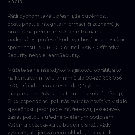
Shield.
Rádi bychom také upřesnili, že důvěrnost,
dostupnost a integrita informací, či záznamů je
pro nás na prvním místě, a proto máme
podepsány i profesní kodexy chování, a to v rámci
společností PECB, EC-Council, SANS, Offensive
Security nebo eLearnSecurity.
Můžete se na nás kdykoliv s jistotou obrátit, a to
na kontaktním telefonním čísle 00420 606 036
070, případně na adrese gdpr@cyber-
rangers.com. Pokud preferujete osobní přístup,
či korespondenci, pak nás můžete navštívit v sídle
společnosti, popřípadě můžete svůj požadavek
zaslat poštou s úředně ověřeným podpisem.
Vašemu požadavku se budeme snažit vždy
vyhovět, ale jen za předpokladu, že dojde k