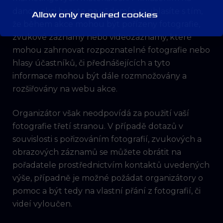
danou akci berete na vědomí a souhlasíte s tím,
Allow only required cookies
že během akce mohou být pořízeny fotografie,
zvukové záznamy nebo videozáznamy, které
mohou zahrnovat rozpoznatelné fotografie nebo
hlasy účastníků, či přednášejících a tyto
informace mohou být dále rozmnožovány a
rozšiřovány na webu akce.
Organizátor však neodpovídá za použití vaší
fotografie třetí stranou. V případě dotazů v
souvislosti s pořizováním fotografií, zvukových a
obrazových záznamů se můžete obrátit na
pořadatele prostřednictvím kontaktů uvedených
výše, případně je možné požádat organizátory o
pomoc a být tedy na vlastní přání z fotografií, či
videí vyloučen.