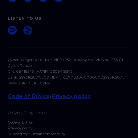
LISTEN TO US
Cyber Rangers s.r.o., Mezi Hřišti 952, Kralupy nad Vltavou, 278 01,
Czech Republic
CIN: 08418543 , VATIN: CZ08418543
Bank: 299316287/0300 , IBAN: CZ7003000000000299316287 ,
SWIFT/BIC: CEKOCZPP
Code of Ethics
Privacy policy
|
© Cyber Rangers s.r.o.
Code of Ethics
Privacy policy
Support for Sustainable Mobility