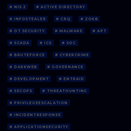
# NIS 2
# ACTIVE DIRECTORY
# INFOSTEALER
# CRQ
# ZOKB
# OT SECURITY
# MALWARE
# APT
# SCADA
# ICS
# SOC
# BRUTEFORCE
# CYBERCRIME
# DARKWEB
# GOVERNANCE
# DEVELOPMENT
# ENTRAID
# SECOPS
# THREATHUNTING
# PRIVILEGEESCALATION
# INCIDENTRESPONSE
# APPLICATIONSECURITY