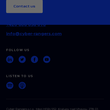
Contact us
CONTACT
+420 606 036 070
info@cyber-rangers.com
FOLLOW US
LISTEN TO US
Cyber Rangers s.r.o., Mezi Hřišti 952, Kralupy nad Vltavou, 278 01,