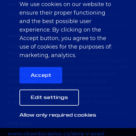
We use cookies on our website to
MÍSTO
ensure their proper functioning
Česká bankovní asociace Italská 69, Praha 2
and the best possible user
experience. By clicking on the
URČĚNO PRO
Accept button, you agree to the
Vedoucí pracovníci bank a dalších institucí
use of cookies for the purposes of:
finančního trhu, kteří nesou konečnou
marketing, analytics
.
odpovědnost za IKT rizika. • Odpovědné osoby
za kybernetickou bezpečnost a IT (CISO, Chief
Security Officers, IT Architekti). • Manažeři
Accept
zodpovědní za regulatorní požadavky
(Compliance, Risk Management, Interní
Audit, BCM Specialisté). • Právní oddělení
Edit settings
a specialisté na kontraktaci s IKT dodavateli.
Allow only required cookies
WEB AKCE
www.cbaeducaplus.cz/dora-v-praxi