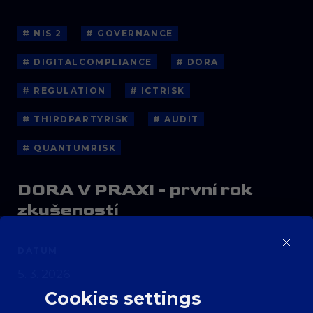
# NIS 2
# GOVERNANCE
# DIGITALCOMPLIANCE
# DORA
# REGULATION
# ICTRISK
# THIRDPARTYRISK
# AUDIT
# QUANTUMRISK
DORA V PRAXI - první rok
zkušeností
DATUM
5. 3. 2026
Cookies settings