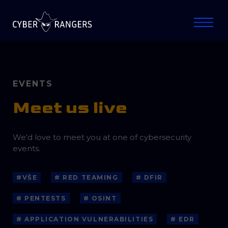
EVENTS
Meet us live
We'd love to meet you at one of cybersecurity
events.
#VŠE
# RED TEAMING
# DFIR
# PENTESTS
# OSINT
# APPLICATION VULNERABILITIES
# EDR